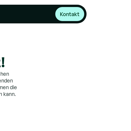
Kontakt
!
hen 
enden 
en die 
n kann.